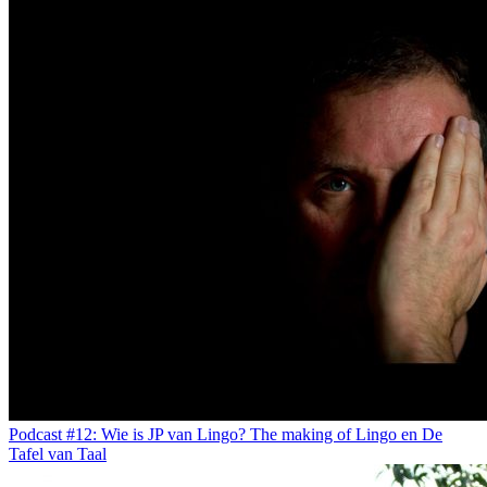
Podcast #12: Wie is JP van Lingo? The making of Lingo en De
Tafel van Taal