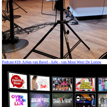
Podcast #19: Arijan van Bavel - Adje - van Mooi Weer De Leeuw