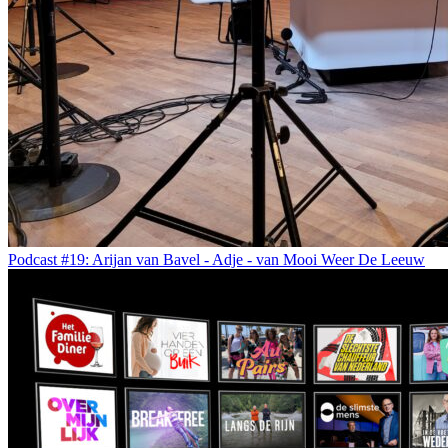
Podcast #19: Arijan van Bavel - Adje - van Mooi Weer De Leeuw