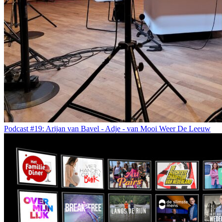
Podcast #19: Arijan van Bavel - Adje - van Mooi Weer De Leeuw