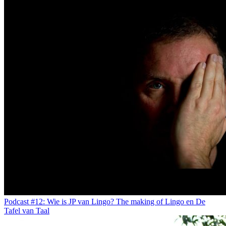
Podcast #12: Wie is JP van Lingo? The making of Lingo en De
Tafel van Taal