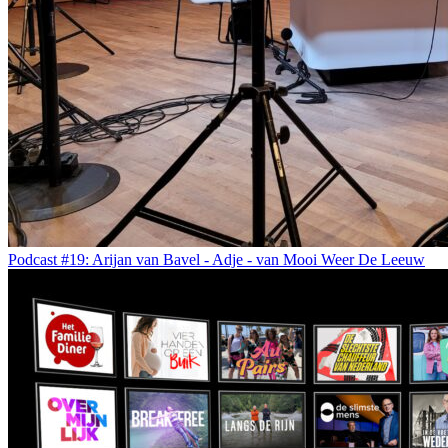
Podcast #19: Arijan van Bavel - Adje - van Mooi Weer De Leeuw