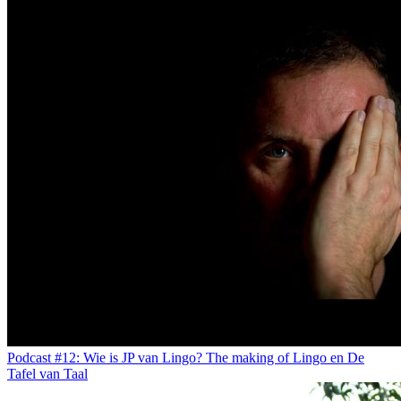
Podcast #12: Wie is JP van Lingo? The making of Lingo en De
Tafel van Taal