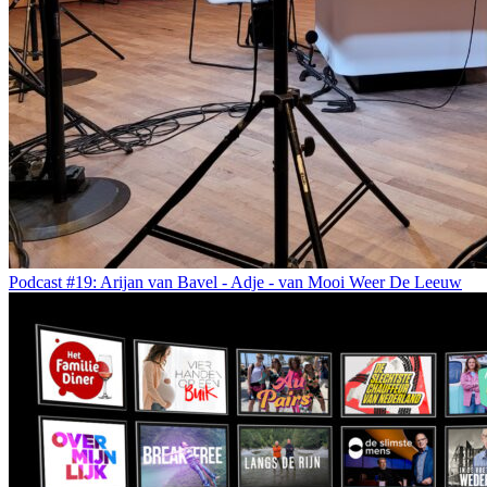
Podcast #19: Arijan van Bavel - Adje - van Mooi Weer De Leeuw