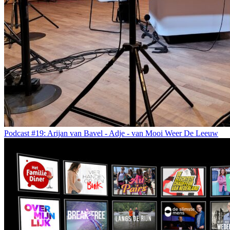
Podcast #19: Arijan van Bavel - Adje - van Mooi Weer De Leeuw