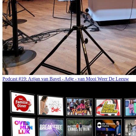
Podcast #19: Arijan van Bavel - Adje - van Mooi Weer De Leeuw