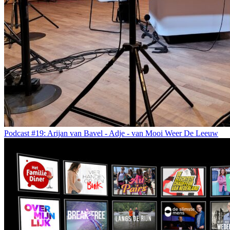
Podcast #19: Arijan van Bavel - Adje - van Mooi Weer De Leeuw