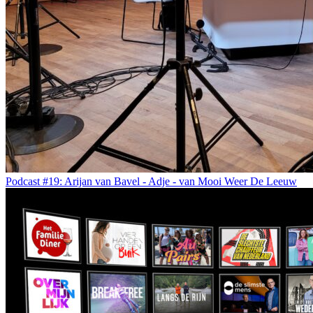
Podcast #19: Arijan van Bavel - Adje - van Mooi Weer De Leeuw