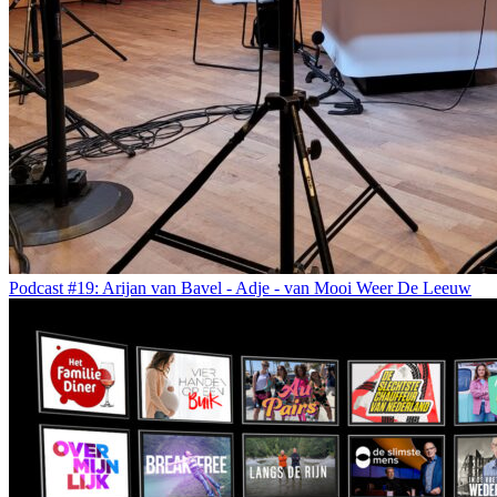
Podcast #19: Arijan van Bavel - Adje - van Mooi Weer De Leeuw