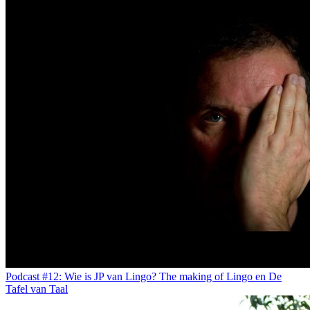
Podcast #12: Wie is JP van Lingo? The making of Lingo en De
Tafel van Taal