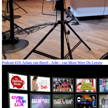
Podcast #19: Arijan van Bavel - Adje - van Mooi Weer De Leeuw