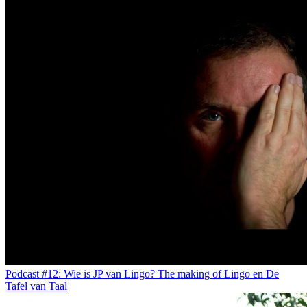
Podcast #12: Wie is JP van Lingo? The making of Lingo en De
Tafel van Taal