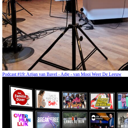
Podcast #19: Arijan van Bavel - Adje - van Mooi Weer De Leeuw