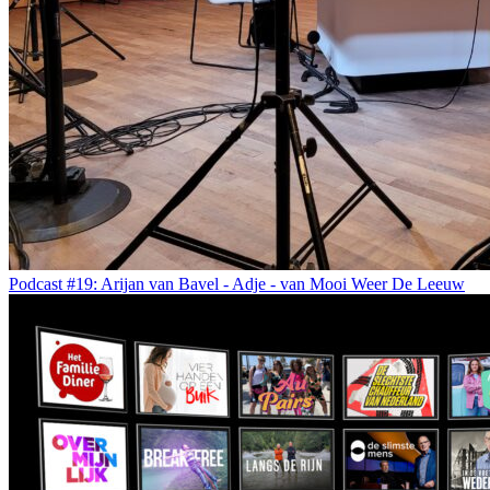
Podcast #19: Arijan van Bavel - Adje - van Mooi Weer De Leeuw