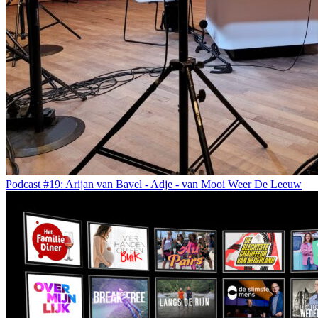
Podcast #19: Arijan van Bavel - Adje - van Mooi Weer De Leeuw