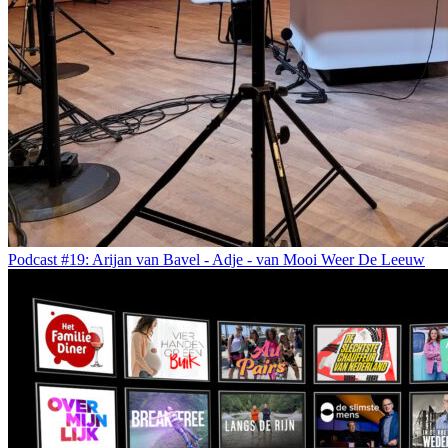
Podcast #19: Arijan van Bavel - Adje - van Mooi Weer De Leeuw