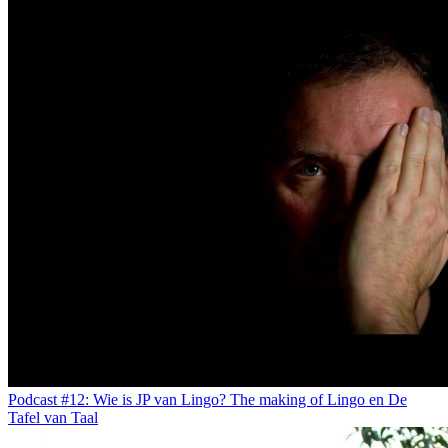
Podcast #12: Wie is JP van Lingo? The making of Lingo en De
Tafel van Taal