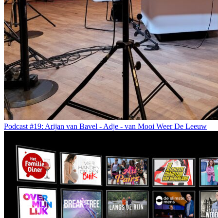
Podcast #19: Arijan van Bavel - Adje - van Mooi Weer De Leeuw