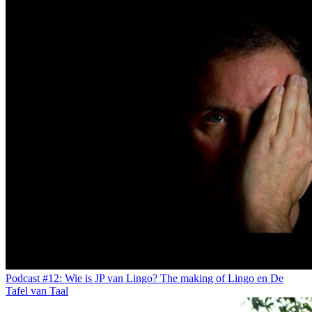
Podcast #12: Wie is JP van Lingo? The making of Lingo en De
Tafel van Taal