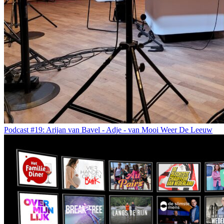
Podcast #19: Arijan van Bavel - Adje - van Mooi Weer De Leeuw